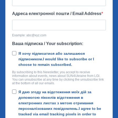
Адреса електронної пошти / Email Address
Example:
abc@xyz.com
Ваша підписка / Your subscription:
Я хочу підписатися або залишаюся
підписником.
I would like to subscribe or I
choose to remain subscribed.
By subscribing to this Newsletter, you accept to receive
information about events, news about SUN4Ukraine from LGI.
You can unsubscribe at any time by clicking the unsubscribe link
at the bottom of all our emails.
Я даю згоду на відстеження моїх дій за
допомогою пікселів відстеження в
електронних листах з метою отримання
персоналізованих повідомлень.
I agree to be
tracked via email tracking pixels in order to